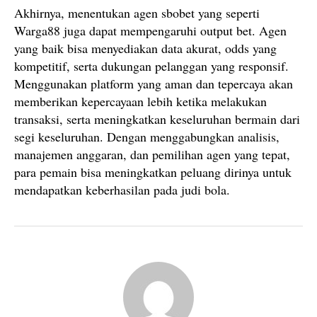
Akhirnya, menentukan agen sbobet yang seperti
Warga88 juga dapat mempengaruhi output bet. Agen
yang baik bisa menyediakan data akurat, odds yang
kompetitif, serta dukungan pelanggan yang responsif.
Menggunakan platform yang aman dan tepercaya akan
memberikan kepercayaan lebih ketika melakukan
transaksi, serta meningkatkan keseluruhan bermain dari
segi keseluruhan. Dengan menggabungkan analisis,
manajemen anggaran, dan pemilihan agen yang tepat,
para pemain bisa meningkatkan peluang dirinya untuk
mendapatkan keberhasilan pada judi bola.