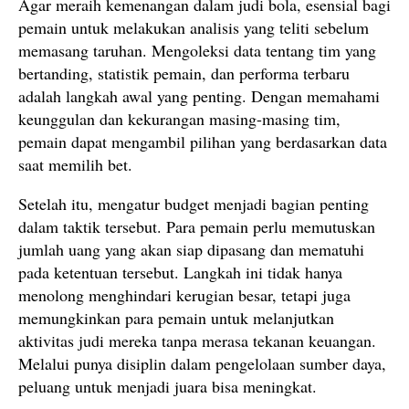
Agar meraih kemenangan dalam judi bola, esensial bagi
pemain untuk melakukan analisis yang teliti sebelum
memasang taruhan. Mengoleksi data tentang tim yang
bertanding, statistik pemain, dan performa terbaru
adalah langkah awal yang penting. Dengan memahami
keunggulan dan kekurangan masing-masing tim,
pemain dapat mengambil pilihan yang berdasarkan data
saat memilih bet.
Setelah itu, mengatur budget menjadi bagian penting
dalam taktik tersebut. Para pemain perlu memutuskan
jumlah uang yang akan siap dipasang dan mematuhi
pada ketentuan tersebut. Langkah ini tidak hanya
menolong menghindari kerugian besar, tetapi juga
memungkinkan para pemain untuk melanjutkan
aktivitas judi mereka tanpa merasa tekanan keuangan.
Melalui punya disiplin dalam pengelolaan sumber daya,
peluang untuk menjadi juara bisa meningkat.