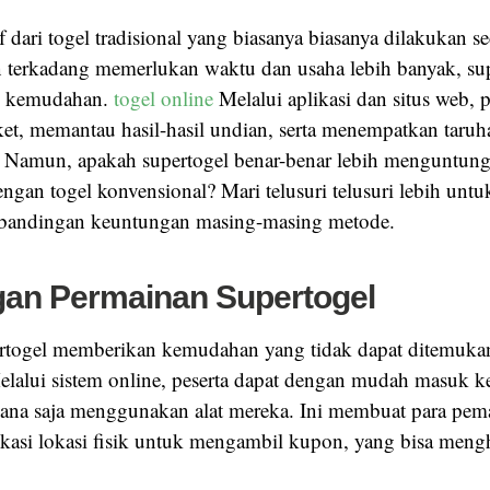
if dari togel tradisional yang biasanya biasanya dilakukan se
terkadang memerlukan waktu dan usaha lebih banyak, sup
i kemudahan.
togel online
Melalui aplikasi dan situs web,
ket, memantau hasil-hasil undian, serta menempatkan taruh
 Namun, apakah supertogel benar-benar lebih menguntun
gan togel konvensional? Mari telusuri telusuri lebih untu
andingan keuntungan masing-masing metode.
an Permainan Supertogel
togel memberikan kemudahan yang tidak dapat ditemukan
elalui sistem online, peserta dapat dengan mudah masuk ke
mana saja menggunakan alat mereka. Ini membuat para pem
lokasi lokasi fisik untuk mengambil kupon, yang bisa men