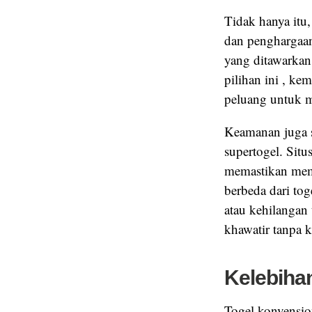
Tidak hanya itu
dan penghargaan
yang ditawarkan 
pilihan ini , k
peluang untuk 
Keamanan juga s
supertogel. Sit
memastikan memas
berbeda dari tog
atau kehilangan 
khawatir tanpa 
Kelebihan
Togel konvensio