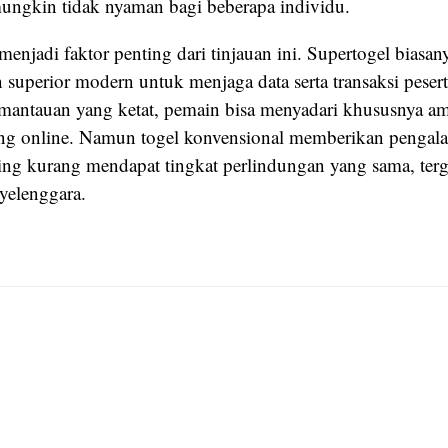
 mungkin tidak nyaman bagi beberapa individu.
njadi faktor penting dari tinjauan ini. Supertogel biasan
superior modern untuk menjaga data serta transaksi pesert
mantauan yang ketat, pemain bisa menyadari khususnya a
ng online. Namun togel konvensional memberikan pengala
ing kurang mendapat tingkat perlindungan yang sama, ter
nyelenggara.