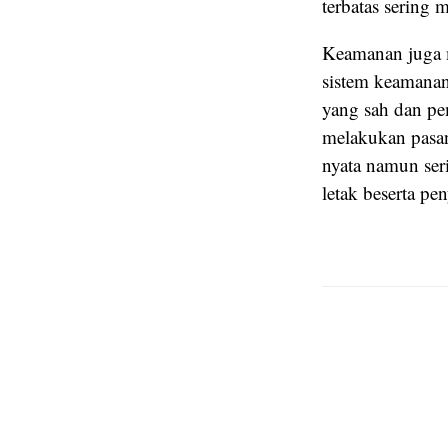
terbatas sering
Keamanan juga me
sistem keamanan 
yang sah dan pe
melakukan pasa
nyata namun ser
letak beserta pe