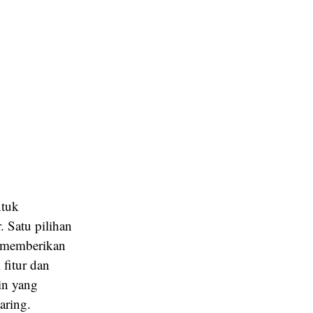
ntuk
 Satu pilihan
g memberikan
fitur dan
in yang
aring.