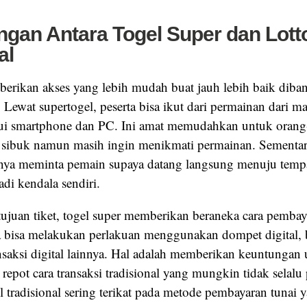
ngan Antara Togel Super dan Lott
al
erikan akses yang lebih mudah buat jauh lebih baik diba
. Lewat supertogel, peserta bisa ikut dari permainan dari ma
alui smartphone dan PC. Ini amat memudahkan untuk oran
 sibuk namun masih ingin menikmati permainan. Sementara
sanya meminta pemain supaya datang langsung menuju temp
adi kendala sendiri.
tujuan tiket, togel super memberikan beraneka cara pembay
ta bisa melakukan perlakuan menggunakan dompet digital, b
ansaksi digital lainnya. Hal adalah memberikan keuntungan
 repot cara transaksi tradisional yang mungkin tidak selalu 
l tradisional sering terikat pada metode pembayaran tunai 