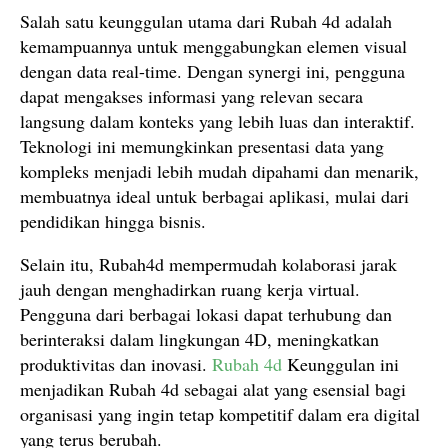
Salah satu keunggulan utama dari Rubah 4d adalah
kemampuannya untuk menggabungkan elemen visual
dengan data real-time. Dengan synergi ini, pengguna
dapat mengakses informasi yang relevan secara
langsung dalam konteks yang lebih luas dan interaktif.
Teknologi ini memungkinkan presentasi data yang
kompleks menjadi lebih mudah dipahami dan menarik,
membuatnya ideal untuk berbagai aplikasi, mulai dari
pendidikan hingga bisnis.
Selain itu, Rubah4d mempermudah kolaborasi jarak
jauh dengan menghadirkan ruang kerja virtual.
Pengguna dari berbagai lokasi dapat terhubung dan
berinteraksi dalam lingkungan 4D, meningkatkan
produktivitas dan inovasi.
Rubah 4d
Keunggulan ini
menjadikan Rubah 4d sebagai alat yang esensial bagi
organisasi yang ingin tetap kompetitif dalam era digital
yang terus berubah.