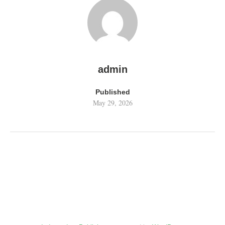
admin
Published
May 29, 2026