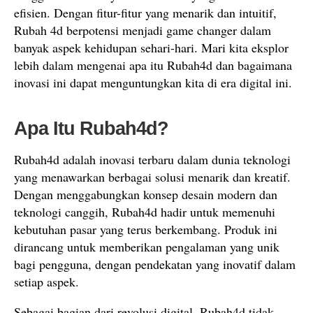
efisien. Dengan fitur-fitur yang menarik dan intuitif,
Rubah 4d berpotensi menjadi game changer dalam
banyak aspek kehidupan sehari-hari. Mari kita eksplor
lebih dalam mengenai apa itu Rubah4d dan bagaimana
inovasi ini dapat menguntungkan kita di era digital ini.
Apa Itu Rubah4d?
Rubah4d adalah inovasi terbaru dalam dunia teknologi
yang menawarkan berbagai solusi menarik dan kreatif.
Dengan menggabungkan konsep desain modern dan
teknologi canggih, Rubah4d hadir untuk memenuhi
kebutuhan pasar yang terus berkembang. Produk ini
dirancang untuk memberikan pengalaman yang unik
bagi pengguna, dengan pendekatan yang inovatif dalam
setiap aspek.
Sebagai bagian dari revolusi digital, Rubah4d tidak