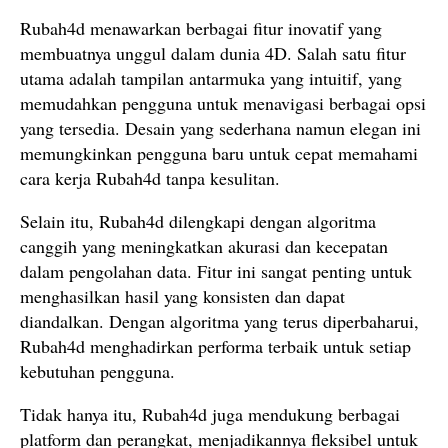
Rubah4d menawarkan berbagai fitur inovatif yang
membuatnya unggul dalam dunia 4D. Salah satu fitur
utama adalah tampilan antarmuka yang intuitif, yang
memudahkan pengguna untuk menavigasi berbagai opsi
yang tersedia. Desain yang sederhana namun elegan ini
memungkinkan pengguna baru untuk cepat memahami
cara kerja Rubah4d tanpa kesulitan.
Selain itu, Rubah4d dilengkapi dengan algoritma
canggih yang meningkatkan akurasi dan kecepatan
dalam pengolahan data. Fitur ini sangat penting untuk
menghasilkan hasil yang konsisten dan dapat
diandalkan. Dengan algoritma yang terus diperbaharui,
Rubah4d menghadirkan performa terbaik untuk setiap
kebutuhan pengguna.
Tidak hanya itu, Rubah4d juga mendukung berbagai
platform dan perangkat, menjadikannya fleksibel untuk