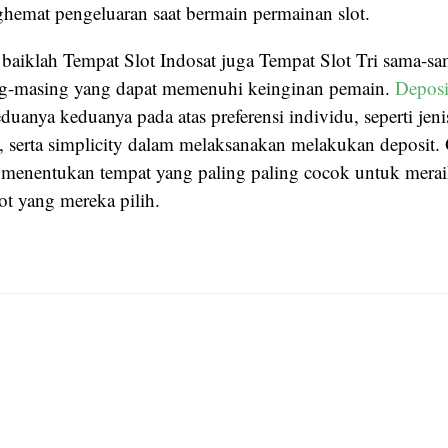
hemat pengeluaran saat bermain permainan slot.
baiklah Tempat Slot Indosat juga Tempat Slot Tri sama-
ng-masing yang dapat memenuhi keinginan pemain.
Deposi
eduanya keduanya pada atas preferensi individu, seperti jen
 serta simplicity dalam melaksanakan melakukan deposit. 
menentukan tempat yang paling paling cocok untuk merai
ot yang mereka pilih.