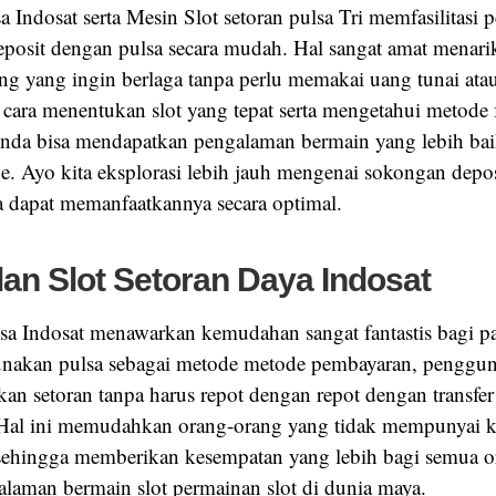
sa Indosat serta Mesin Slot setoran pulsa Tri memfasilitasi 
posit dengan pulsa secara mudah. Hal sangat amat menarik
ng yang ingin berlaga tanpa perlu memakai uang tunai ata
 cara menentukan slot yang tepat serta mengetahui metode 
 Anda bisa mendapatkan pengalaman bermain yang lebih bai
e. Ayo kita eksplorasi lebih jauh mengenai sokongan deposi
dapat memanfaatkannya secara optimal.
an Slot Setoran Daya Indosat
lsa Indosat menawarkan kemudahan sangat fantastis bagi p
akan pulsa sebagai metode metode pembayaran, penggun
kan setoran tanpa harus repot dengan repot dengan transf
 Hal ini memudahkan orang-orang yang tidak mempunyai k
sehingga memberikan kesempatan yang lebih bagi semua o
laman bermain slot permainan slot di dunia maya.