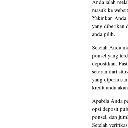
Anda ialah mela
masuk ke website
Yakinkan Anda te
yang diberikan 
anda pilih.
Setelah Anda me
ponsel yang ter
depositkan. Pa
setoran dari situ
yang diperlukan
kredit anda akan
Apabila Anda pe
opsi deposit pul
ponsel, dan jum
Setelah verifikas