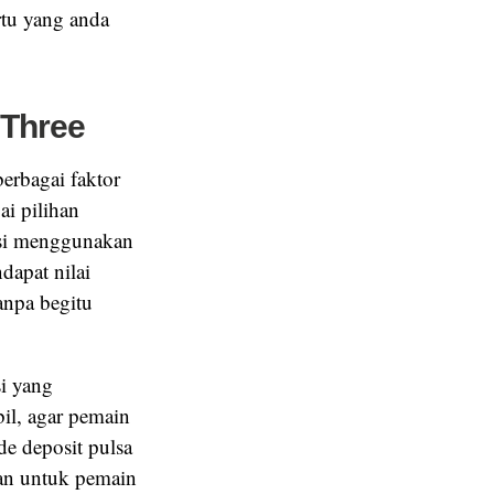
tu yang anda
 Three
berbagai faktor
i pilihan
ksi menggunakan
dapat nilai
anpa begitu
i yang
bil, agar pemain
e deposit pulsa
gan untuk pemain