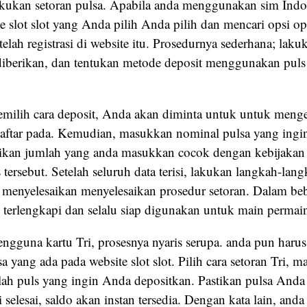
kukan setoran pulsa. Apabila anda menggunakan sim Indo
 slot slot yang Anda pilih Anda pilih dan mencari opsi ops
lah registrasi di website itu. Prosedurnya sederhana; lakuk
diberikan, dan tentukan metode deposit menggunakan puls
milih cara deposit, Anda akan diminta untuk untuk meng
daftar pada. Kemudian, masukkan nominal pulsa yang ing
stikan jumlah yang anda masukkan cocok dengan kebijak
s tersebut. Setelah seluruh data terisi, lakukan langkah-lang
 menyelesaikan menyelesaikan prosedur setoran. Dalam beb
 terlengkapi dan selalu siap digunakan untuk main permain
ngguna kartu Tri, prosesnya nyaris serupa. anda pun har
sa yang ada pada website slot slot. Pilih cara setoran Tri,
lah puls yang ingin Anda depositkan. Pastikan pulsa And
i selesai, saldo akan instan tersedia. Dengan kata lain, anda