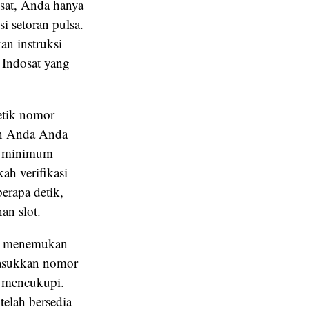
sat, Anda hanya
i setoran pulsa.
an instruksi
 Indosat yang
etik nomor
in Anda Anda
an minimum
kah verifikasi
erapa detik,
an slot.
us menemukan
 masukkan nomor
a mencukupi.
 telah bersedia