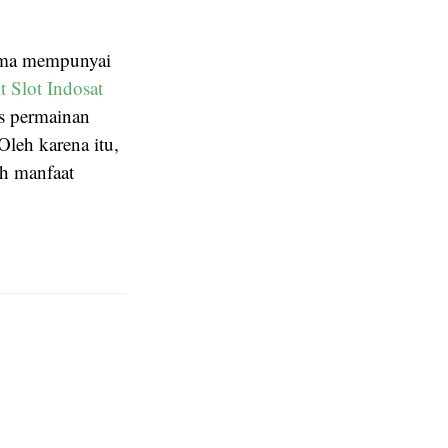
sama mempunyai
t Slot Indosat
is permainan
Oleh karena itu,
h manfaat