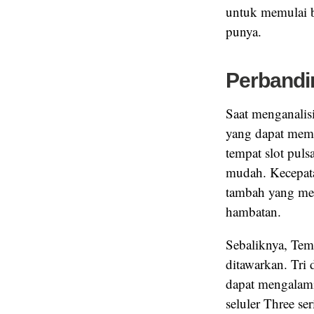
untuk memulai 
punya.
Perbandin
Saat menganalisi
yang dapat mem
tempat slot pu
mudah. Kecepata
tambah yang men
hambatan.
Sebaliknya, Tem
ditawarkan. Tri 
dapat mengalami
seluler Three s