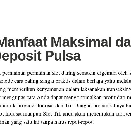
Manfaat Maksimal da
Deposit Pulsa
ni, permainan permainan slot daring semakin digemari oleh 
etode cara paling sangat praktis dalam berlaga yaitu melalu
yang memberikan kenyamanan dalam laksanakan transaksinya
k mengupas cara Anda dapat mengoptimalkan profit dari me
a untuk provider Indosat dan Tri. Dengan bertambahnya ba
lot Indosat maupun Slot Tri, anda akan menemukan cara te
an yang satu ini tanpa harus repot-repot.