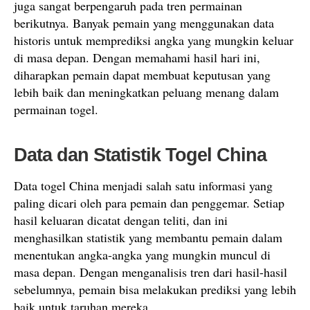
juga sangat berpengaruh pada tren permainan
berikutnya. Banyak pemain yang menggunakan data
historis untuk memprediksi angka yang mungkin keluar
di masa depan. Dengan memahami hasil hari ini,
diharapkan pemain dapat membuat keputusan yang
lebih baik dan meningkatkan peluang menang dalam
permainan togel.
Data dan Statistik Togel China
Data togel China menjadi salah satu informasi yang
paling dicari oleh para pemain dan penggemar. Setiap
hasil keluaran dicatat dengan teliti, dan ini
menghasilkan statistik yang membantu pemain dalam
menentukan angka-angka yang mungkin muncul di
masa depan. Dengan menganalisis tren dari hasil-hasil
sebelumnya, pemain bisa melakukan prediksi yang lebih
baik untuk taruhan mereka.