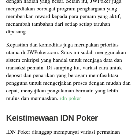
dengan hadiah yang besar. Selain itu, JWPoker juga
menyediakan berbagai program penghargaan yang
memberikan reward kepada para pemain yang aktif,
menambah tambahan dari setiap setiap taruhan
dipasang.
Kepastian dan komoditas juga merupakan prioritas
utama di JWPoker.com. Situs ini sudah menggunakan
sistem enkripsi yang handal untuk menjaga data dan
transaksi pemain. Di samping itu, variasi cara untuk
deposit dan penarikan yang beragam memfasilitasi
pengguna untuk mengerjakan proses dengan mudah dan
cepat, menyajikan pengalaman bermain yang lebih
mulus dan memuaskan.
idn poker
Keistimewaan IDN Poker
IDN Poker dianggap mempunyai variasi permainan