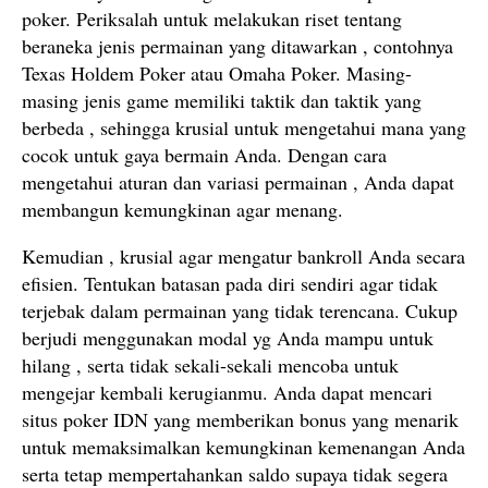
poker. Periksalah untuk melakukan riset tentang
beraneka jenis permainan yang ditawarkan , contohnya
Texas Holdem Poker atau Omaha Poker. Masing-
masing jenis game memiliki taktik dan taktik yang
berbeda , sehingga krusial untuk mengetahui mana yang
cocok untuk gaya bermain Anda. Dengan cara
mengetahui aturan dan variasi permainan , Anda dapat
membangun kemungkinan agar menang.
Kemudian , krusial agar mengatur bankroll Anda secara
efisien. Tentukan batasan pada diri sendiri agar tidak
terjebak dalam permainan yang tidak terencana. Cukup
berjudi menggunakan modal yg Anda mampu untuk
hilang , serta tidak sekali-sekali mencoba untuk
mengejar kembali kerugianmu. Anda dapat mencari
situs poker IDN yang memberikan bonus yang menarik
untuk memaksimalkan kemungkinan kemenangan Anda
serta tetap mempertahankan saldo supaya tidak segera