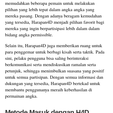
memudahkan beberapa pemain untuk melakukan
pilihan yang lebih tepat dalam angka angka yang
mereka pasang. Dengan adanya beragam kemudahan
yang tersedia, Harapan4D menjadi pilihan favorit bagi
mereka yang ingin berpartisipasi lebih dalam dalam
bidang angka permissible.
Selain itu, Harapan4D juga memberikan ruang untuk
para penggemar untuk berbagi kisah serta taktik. Pada
sini, pelaku pengguna bisa saling berinteraksi
berkomunikasi serta mendiskusikan ramalan serta
petunjuk, sehingga menimbulkan suasana yang positif
untuk semua partisipan. Dengan semua informasi dan
dukungan yang tersedia, Harapan4D bertekad untuk
membantu penggunanya meraih keberhasilan di
permainan angka.
Metode Masuk dengan H4D