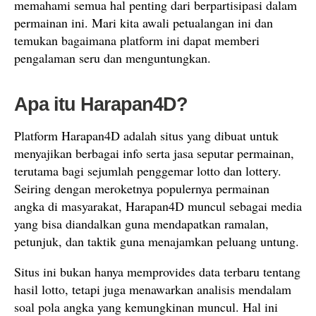
memahami semua hal penting dari berpartisipasi dalam
permainan ini. Mari kita awali petualangan ini dan
temukan bagaimana platform ini dapat memberi
pengalaman seru dan menguntungkan.
Apa itu Harapan4D?
Platform Harapan4D adalah situs yang dibuat untuk
menyajikan berbagai info serta jasa seputar permainan,
terutama bagi sejumlah penggemar lotto dan lottery.
Seiring dengan meroketnya populernya permainan
angka di masyarakat, Harapan4D muncul sebagai media
yang bisa diandalkan guna mendapatkan ramalan,
petunjuk, dan taktik guna menajamkan peluang untung.
Situs ini bukan hanya memprovides data terbaru tentang
hasil lotto, tetapi juga menawarkan analisis mendalam
soal pola angka yang kemungkinan muncul. Hal ini