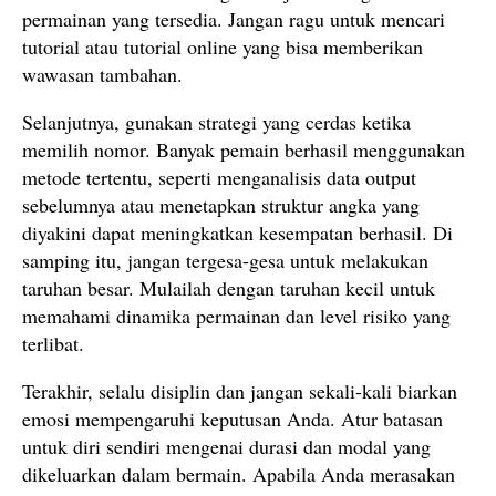
permainan yang tersedia. Jangan ragu untuk mencari
tutorial atau tutorial online yang bisa memberikan
wawasan tambahan.
Selanjutnya, gunakan strategi yang cerdas ketika
memilih nomor. Banyak pemain berhasil menggunakan
metode tertentu, seperti menganalisis data output
sebelumnya atau menetapkan struktur angka yang
diyakini dapat meningkatkan kesempatan berhasil. Di
samping itu, jangan tergesa-gesa untuk melakukan
taruhan besar. Mulailah dengan taruhan kecil untuk
memahami dinamika permainan dan level risiko yang
terlibat.
Terakhir, selalu disiplin dan jangan sekali-kali biarkan
emosi mempengaruhi keputusan Anda. Atur batasan
untuk diri sendiri mengenai durasi dan modal yang
dikeluarkan dalam bermain. Apabila Anda merasakan