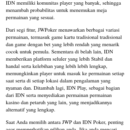
IDN memiliki komunitas player yang banyak, sehingga
menambah probabilitas untuk menemukan meja
permainan yang sesuai.
Dari segi fitur, JWPoker menawarkan berbagai variasi
permainan, termasuk game kartu tradisional tradisional
dan game dengan bet yang lebih rendah yang menarik
cocok untuk pemula. Sementara di belah lain, IDN
memberikan platform seluler yang lebih Stabil dan
handal serta kelebihan yang lebih lebih lengkap,
memungkinkan player untuk masuk ke permainan setiap
saat serta di setiap lokasi dalam pengalaman yang
nyaman dan. Ditambah lagi, IDN Play, sebagai bagian
dari IDN serta menyediakan permainan permainan
kasino dan petaruh yang lain, yang menjadikannya
alternatif yang lengkap.
Saat Anda memilih antara JWP dan IDN Poker, penting
agar memperhatikan pilihan anda. Jika anda mencari