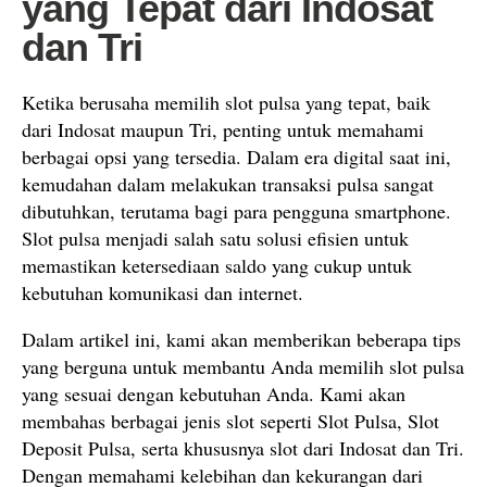
yang Tepat dari Indosat
dan Tri
Ketika berusaha memilih slot pulsa yang tepat, baik
dari Indosat maupun Tri, penting untuk memahami
berbagai opsi yang tersedia. Dalam era digital saat ini,
kemudahan dalam melakukan transaksi pulsa sangat
dibutuhkan, terutama bagi para pengguna smartphone.
Slot pulsa menjadi salah satu solusi efisien untuk
memastikan ketersediaan saldo yang cukup untuk
kebutuhan komunikasi dan internet.
Dalam artikel ini, kami akan memberikan beberapa tips
yang berguna untuk membantu Anda memilih slot pulsa
yang sesuai dengan kebutuhan Anda. Kami akan
membahas berbagai jenis slot seperti Slot Pulsa, Slot
Deposit Pulsa, serta khususnya slot dari Indosat dan Tri.
Dengan memahami kelebihan dan kekurangan dari