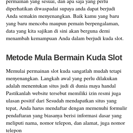
permainan yang sesuai, dan apa saja yang perlu
diperhatikan diwaspadai supaya anda dapat berjudi
Anda semakin menyenangkan. Baik kamu yang baru
yang baru mencoba maupun pemain berpengalaman,
data yang kita sajikan di sini akan berguna demi
menambah kemampuan Anda dalam berjudi kuda slot.
Metode Mula Bermain Kuda Slot
Memulai permainan slot kuda sangatlah mudah tetapi
menyenangkan. Langkah awal yang perlu dilakukan
adalah menentukan situs judi di dunia maya handal
Pastikanlah website tersebut memiliki izin resmi juga
ulasan positif dari Sesudah mendapatkan situs yang
tepat, Anda harus mendaftar dengan memenuhi formulir
pendaftaran yang biasanya berisi informasi dasar yang
meliputi nama, nomor telepon, dan alamat, juga nomor
telepon