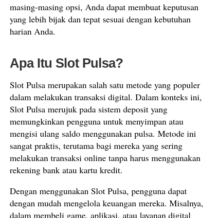
masing-masing opsi, Anda dapat membuat keputusan
yang lebih bijak dan tepat sesuai dengan kebutuhan
harian Anda.
Apa Itu Slot Pulsa?
Slot Pulsa merupakan salah satu metode yang populer
dalam melakukan transaksi digital. Dalam konteks ini,
Slot Pulsa merujuk pada sistem deposit yang
memungkinkan pengguna untuk menyimpan atau
mengisi ulang saldo menggunakan pulsa. Metode ini
sangat praktis, terutama bagi mereka yang sering
melakukan transaksi online tanpa harus menggunakan
rekening bank atau kartu kredit.
Dengan menggunakan Slot Pulsa, pengguna dapat
dengan mudah mengelola keuangan mereka. Misalnya,
dalam membeli game, aplikasi, atau layanan digital