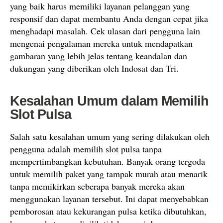
yang baik harus memiliki layanan pelanggan yang
responsif dan dapat membantu Anda dengan cepat jika
menghadapi masalah. Cek ulasan dari pengguna lain
mengenai pengalaman mereka untuk mendapatkan
gambaran yang lebih jelas tentang keandalan dan
dukungan yang diberikan oleh Indosat dan Tri.
Kesalahan Umum dalam Memilih
Slot Pulsa
Salah satu kesalahan umum yang sering dilakukan oleh
pengguna adalah memilih slot pulsa tanpa
mempertimbangkan kebutuhan. Banyak orang tergoda
untuk memilih paket yang tampak murah atau menarik
tanpa memikirkan seberapa banyak mereka akan
menggunakan layanan tersebut. Ini dapat menyebabkan
pemborosan atau kekurangan pulsa ketika dibutuhkan,