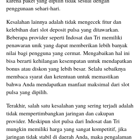
karena paket yang dipilih tidak sesuai dengan
penggunaan sehari-hari.
Kesalahan lainnya adalah tidak mengecek fitur dan
kelebihan dari slot deposit pulsa yang ditawarkan.
Beberapa provider seperti Indosat dan Tri memiliki
penawaran unik yang dapat memberikan lebih banyak
nilai bagi pengguna yang cermat. Mengabaikan hal ini
bisa berarti kehilangan kesempatan untuk mendapatkan
bonus atau diskon yang lebih besar. Selalu sebaiknya
membaca syarat dan ketentuan untuk memastikan
bahwa Anda mendapatkan manfaat maksimal dari slot
pulsa yang dipilih.
Terakhir, salah satu kesalahan yang sering terjadi adalah
tidak mempertimbangkan jaringan dan cakupan
provider. Meskipun slot pulsa dari Indosat dan Tri
mungkin memiliki harga yang sangat kompetitif, jika
jaringan tidak stabil di daerah Anda, maka pengalaman