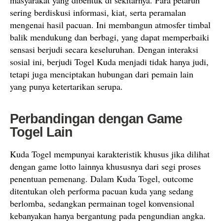
masyarakat yang dibentuk di sekitarnya. Para petaruh
sering berdiskusi informasi, kiat, serta peramalan
mengenai hasil pacuan. Ini membangun atmosfer timbal
balik mendukung dan berbagi, yang dapat memperbaiki
sensasi berjudi secara keseluruhan. Dengan interaksi
sosial ini, berjudi Togel Kuda menjadi tidak hanya judi,
tetapi juga menciptakan hubungan dari pemain lain
yang punya ketertarikan serupa.
Perbandingan dengan Game
Togel Lain
Kuda Togel mempunyai karakteristik khusus jika dilihat
dengan game lotto lainnya khususnya dari segi proses
penentuan pemenang. Dalam Kuda Togel, outcome
ditentukan oleh performa pacuan kuda yang sedang
berlomba, sedangkan permainan togel konvensional
kebanyakan hanya bergantung pada pengundian angka.