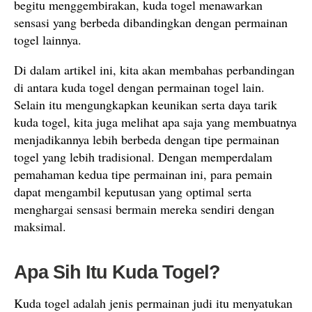
begitu menggembirakan, kuda togel menawarkan
sensasi yang berbeda dibandingkan dengan permainan
togel lainnya.
Di dalam artikel ini, kita akan membahas perbandingan
di antara kuda togel dengan permainan togel lain.
Selain itu mengungkapkan keunikan serta daya tarik
kuda togel, kita juga melihat apa saja yang membuatnya
menjadikannya lebih berbeda dengan tipe permainan
togel yang lebih tradisional. Dengan memperdalam
pemahaman kedua tipe permainan ini, para pemain
dapat mengambil keputusan yang optimal serta
menghargai sensasi bermain mereka sendiri dengan
maksimal.
Apa Sih Itu Kuda Togel?
Kuda togel adalah jenis permainan judi itu menyatukan