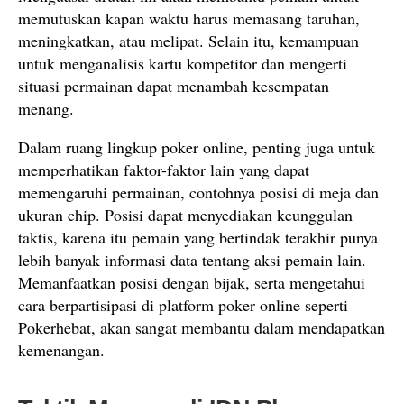
memutuskan kapan waktu harus memasang taruhan,
meningkatkan, atau melipat. Selain itu, kemampuan
untuk menganalisis kartu kompetitor dan mengerti
situasi permainan dapat menambah kesempatan
menang.
Dalam ruang lingkup poker online, penting juga untuk
memperhatikan faktor-faktor lain yang dapat
memengaruhi permainan, contohnya posisi di meja dan
ukuran chip. Posisi dapat menyediakan keunggulan
taktis, karena itu pemain yang bertindak terakhir punya
lebih banyak informasi data tentang aksi pemain lain.
Memanfaatkan posisi dengan bijak, serta mengetahui
cara berpartisipasi di platform poker online seperti
Pokerhebat, akan sangat membantu dalam mendapatkan
kemenangan.