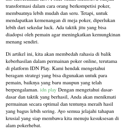
transformasi dalam cara orang berkompetisi poker,
membuatnya lebih mudah dan seru. Tetapi, untuk
mendapatkan kemenangan di meja poker, diperlukan
lebih dari sekedar luck. Ada taktik jitu yang bisa
diadopsi oleh pemain agar meningkatkan kemungkinan
menang sendiri.
Di artikel ini, kita akan membedah rahasia di balik
keberhasilan dalam permainan poker online, terutama
di platform IDN Play. Kami hendak mengetahui
beragam strategi yang bisa digunakan untuk para
pemain, baiknya yang baru maupun yang telah
berpengalaman.
idn play
Dengan mengetahui dasar-
dasar dan taktik yang berhasil, Anda akan menikmati
permainan secara optimal dan tentunya meraih hasil
yang bagus lebih sering. Ayo semua jelajahi tahapan
krusial yang siap membawa kita menuju kesuksesan di
alam pokerhebat.